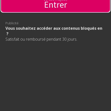
Entrer
WW88
là một nền tảng giải trí trực tuyến, cung cấp các trò
Publicité
chơi casino, cá cược thể thao và các hoạt động giải trí đa
Vous souhaitez accéder aux contenus bloqués en
dạng. Với giao diện thân thiện và dịch vụ chăm sóc khách
?
hàng tận tâm, WW88 mang đến trải nghiệm giải trí chất
Satisfait ou remboursé pendant 30 jours.
lượng cao cho người dùng.
Thông tin chi tiết:
Website:
https://ww88vips.com/
Địa chỉ: 996 Nguyễn Khoái, Thanh Trì, Hai Bà Trưng, Hà
Nội, Việt Nam
Phone: 0979869096
Email:
ww88vips.com@gmail.com
#ww88 #trang chủ ww88 #link WW88 #ww88 slot #ww88
ww88vips.com #vào ww88 #ww88. #ww88 ch
Social: